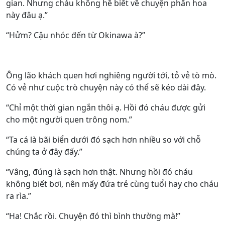
gian. Nhưng cháu không hề biết về chuyện phấn hoa
này đâu ạ.”
“Hửm? Cậu nhóc đến từ Okinawa à?”
Ông lão khách quen hơi nghiêng người tới, tỏ vẻ tò mò.
Có vẻ như cuộc trò chuyện này có thể sẽ kéo dài đây.
“Chỉ một thời gian ngắn thôi ạ. Hồi đó cháu được gửi
cho một người quen trông nom.”
“Ta cá là bãi biển dưới đó sạch hơn nhiều so với chỗ
chúng ta ở đây đấy.”
“Vâng, đúng là sạch hơn thật. Nhưng hồi đó cháu
không biết bơi, nên mấy đứa trẻ cùng tuổi hay cho cháu
ra rìa.”
“Ha! Chắc rồi. Chuyện đó thì bình thường mà!”