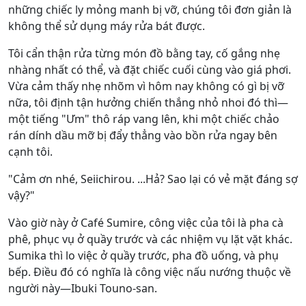
những chiếc ly mỏng manh bị vỡ, chúng tôi đơn giản là
không thể sử dụng máy rửa bát được.
Tôi cẩn thận rửa từng món đồ bằng tay, cố gắng nhẹ
nhàng nhất có thể, và đặt chiếc cuối cùng vào giá phơi.
Vừa cảm thấy nhẹ nhõm vì hôm nay không có gì bị vỡ
nữa, tôi định tận hưởng chiến thắng nhỏ nhoi đó thì—
một tiếng "Ưm" thô ráp vang lên, khi một chiếc chảo
rán dính dầu mỡ bị đẩy thẳng vào bồn rửa ngay bên
cạnh tôi.
"Cảm ơn nhé, Seiichirou. ...Hả? Sao lại có vẻ mặt đáng sợ
vậy?"
Vào giờ này ở Café Sumire, công việc của tôi là pha cà
phê, phục vụ ở quầy trước và các nhiệm vụ lặt vặt khác.
Sumika thì lo việc ở quầy trước, pha đồ uống, và phụ
bếp. Điều đó có nghĩa là công việc nấu nướng thuộc về
người này—Ibuki Touno-san.