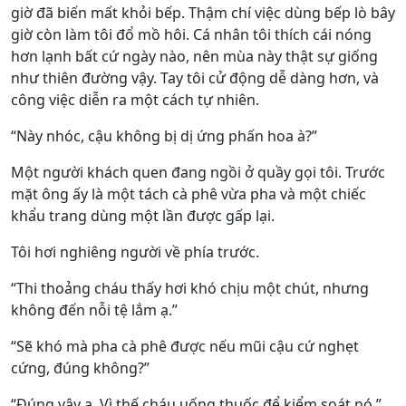
giờ đã biến mất khỏi bếp. Thậm chí việc dùng bếp lò bây
giờ còn làm tôi đổ mồ hôi. Cá nhân tôi thích cái nóng
hơn lạnh bất cứ ngày nào, nên mùa này thật sự giống
như thiên đường vậy. Tay tôi cử động dễ dàng hơn, và
công việc diễn ra một cách tự nhiên.
“Này nhóc, cậu không bị dị ứng phấn hoa à?”
Một người khách quen đang ngồi ở quầy gọi tôi. Trước
mặt ông ấy là một tách cà phê vừa pha và một chiếc
khẩu trang dùng một lần được gấp lại.
Tôi hơi nghiêng người về phía trước.
“Thi thoảng cháu thấy hơi khó chịu một chút, nhưng
không đến nỗi tệ lắm ạ.”
“Sẽ khó mà pha cà phê được nếu mũi cậu cứ nghẹt
cứng, đúng không?”
“Đúng vậy ạ. Vì thế cháu uống thuốc để kiểm soát nó.”