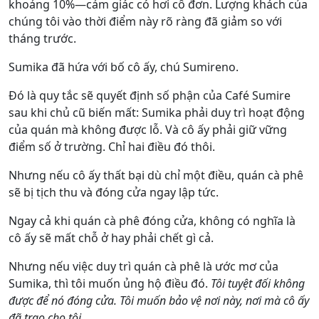
khoảng 10%—cảm giác có hơi cô đơn. Lượng khách của
chúng tôi vào thời điểm này rõ ràng đã giảm so với
tháng trước.
Sumika đã hứa với bố cô ấy, chú Sumireno.
Đó là quy tắc sẽ quyết định số phận của Café Sumire
sau khi chủ cũ biến mất: Sumika phải duy trì hoạt động
của quán mà không được lỗ. Và cô ấy phải giữ vững
điểm số ở trường. Chỉ hai điều đó thôi.
Nhưng nếu cô ấy thất bại dù chỉ một điều, quán cà phê
sẽ bị tịch thu và đóng cửa ngay lập tức.
Ngay cả khi quán cà phê đóng cửa, không có nghĩa là
cô ấy sẽ mất chỗ ở hay phải chết gì cả.
Nhưng nếu việc duy trì quán cà phê là ước mơ của
Sumika, thì tôi muốn ủng hộ điều đó.
Tôi tuyệt đối không
được để nó đóng cửa. Tôi muốn bảo vệ nơi này, nơi mà cô ấy
đã trao cho tôi.