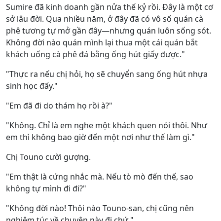
Sumire đã kinh doanh gần nửa thế kỷ rồi. Đây là một cơ
sở lâu đời. Qua nhiều năm, ở đây đã có vô số quán cà
phê tương tự mở gần đây—nhưng quán luôn sống sót.
Không đời nào quán mình lại thua một cái quán bắt
khách uống cà phê đá bằng ống hút giấy được."
"Thực ra nếu chị hỏi, họ sẽ chuyển sang ống hút nhựa
sinh học đấy."
"Em đã đi do thám họ rồi à?"
"Không. Chỉ là em nghe một khách quen nói thôi. Như
em thì không bao giờ đến một nơi như thế làm gì."
Chị Touno cười gượng.
"Em thật là cứng nhắc mà. Nếu tò mò đến thế, sao
không tự mình đi đi?"
"Không đời nào! Thôi nào Touno-san, chị cũng nên
nghiêm túc về chuyện này đi chứ."