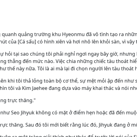
 quanh quảng trường khu Hyeonmu đã vô tình tạo ra nhữn
của [Cá sấu] có hình xiên và hơi nhô lên khỏi sàn, vì vậy t
tự hỏi tại sao chúng tôi phải nghỉ ngơi ngay bây giờ, nhưng 
ăng thẳng đến mức nào. Việc chia những chiếc tàu thoát h
ư thế này nữa. Tôi là ai mà lại đi chọn người lên tàu thoát
nên khi tôi thả lỏng toàn bộ cơ thể, sự mệt mỏi ập đến như
hìn tôi và Kim Jaehee đang dựa vào máy khai thác và nói nh
ống trực thăng."
ẻ như Seo Jihyuk không có mặt ở điểm hẹn hoặc đã đến muộ
trực thăng. Sau đó tôi mới biết rằng lúc đó, Jihyuk đang ở m