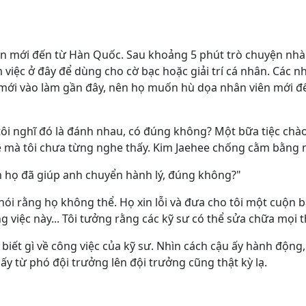
 mới đến từ Hàn Quốc. Sau khoảng 5 phút trò chuyện nhàm 
việc ở đây để dùng cho cờ bạc hoặc giải trí cá nhân. Các n
i mới vào làm gần đây, nên họ muốn hù dọa nhân viên mới đến
 tôi nghĩ đó là đánh nhau, có đúng không? Một bữa tiệc ch
tệ mà tôi chưa từng nghe thấy. Kim Jaehee chống cằm bằng
ên họ đã giúp anh chuyển hành lý, đúng không?"
họ nói rằng họ không thể. Họ xin lỗi và đưa cho tôi một cuộ
ng việc này... Tôi tưởng rằng các kỹ sư có thể sửa chữa mọi 
biết gì về công việc của kỹ sư. Nhìn cách cậu ấy hành động
ấy từ phó đội trưởng lên đội trưởng cũng thật kỳ lạ.