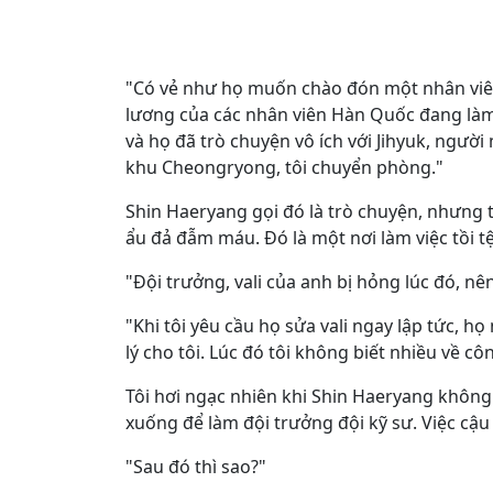
"Có vẻ như họ muốn chào đón một nhân viên
lương của các nhân viên Hàn Quốc đang làm 
và họ đã trò chuyện vô ích với Jihyuk, ngườ
khu Cheongryong, tôi chuyển phòng."
Shin Haeryang gọi đó là trò chuyện, nhưng
ẩu đả đẫm máu. Đó là một nơi làm việc tồi 
"Đội trưởng, vali của anh bị hỏng lúc đó, n
"Khi tôi yêu cầu họ sửa vali ngay lập tức, 
lý cho tôi. Lúc đó tôi không biết nhiều về cô
Tôi hơi ngạc nhiên khi Shin Haeryang không 
xuống để làm đội trưởng đội kỹ sư. Việc cậu 
"Sau đó thì sao?"