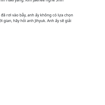
 Shin Haeryang. Kim Jaehee nghe Shin
 đã rơi vào bẫy, anh ấy không có lựa chọn
 gian, hãy hỏi anh Jihyuk. Anh ấy sẽ giải