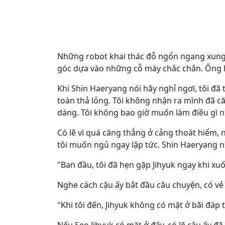
Những robot khai thác đỗ ngổn ngang xung
góc dựa vào những cỗ máy chắc chắn. Ống hút 
Khi Shin Haeryang nói hãy nghỉ ngơi, tôi đã 
toàn thả lỏng. Tôi không nhận ra mình đã c
dàng. Tôi không bao giờ muốn làm điều gì nh
Có lẽ vì quá căng thẳng ở cảng thoát hiểm, 
tôi muốn ngủ ngay lập tức. Shin Haeryang n
"Ban đầu, tôi đã hẹn gặp Jihyuk ngay khi xu
Nghe cách cậu ấy bắt đầu câu chuyện, có v
"Khi tôi đến, Jihyuk không có mặt ở bãi đáp 