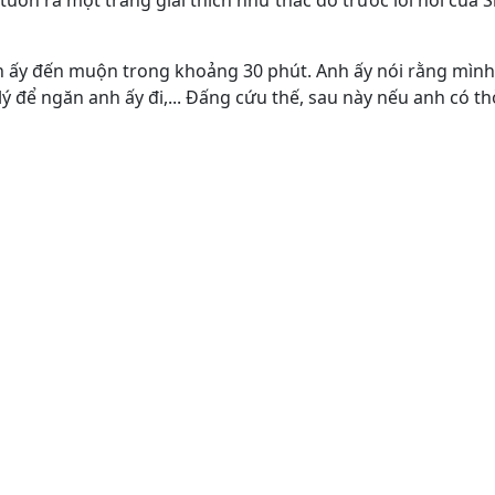
 tuôn ra một tràng giải thích như thác đổ trước lời nói của
 anh ấy đến muộn trong khoảng 30 phút. Anh ấy nói rằng mình
ý để ngăn anh ấy đi,... Đấng cứu thế, sau này nếu anh có thời