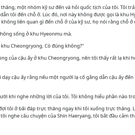
 thăng, một nhóm kỹ sư đến và hỏi quốc tịch của tôi. Tôi trả
 dẫn tôi đến chỗ ở. Lúc đó, nơi này không được gọi là khu H
 không liên quan gì đến chỗ ở của kỹ sư, họ nói rằng chỗ ở 
sư không sống ở khu Hyeonmu mà.
 ở khu Cheongryong. Có đúng không?"
òng của cậu ấy ở khu Cheongryong, nên tôi thấy rất lạ khi h
 ai dạy cậu ấy rằng nếu một người lạ cố gắng dẫn cậu ấy đế
ười khi nghe những lời của tôi. Tôi không hiểu phần nào tr
i tôi ở bãi đáp trực thăng ngay khi tôi xuống trực thăng. L
tôi nghe câu chuyện của Shin Haeryang, tôi bắt đầu cảm th