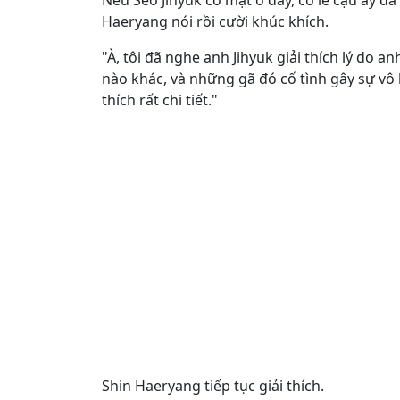
Nếu Seo Jihyuk có mặt ở đây, có lẽ cậu ấy đã
Haeryang nói rồi cười khúc khích.
"À, tôi đã nghe anh Jihyuk giải thích lý do
nào khác, và những gã đó cố tình gây sự vô l
thích rất chi tiết."
Shin Haeryang tiếp tục giải thích.