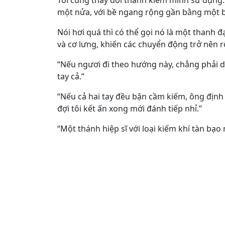
Tôi cũng thay đổi thanh kiếm mình sử dụng.
một nửa, với bề ngang rộng gần bằng một b
Nói hơi quá thì có thể gọi nó là một thanh 
và cơ lưng, khiến các chuyển động trở nên r
“Nếu ngươi đi theo hướng này, chẳng phải d
tay cả.”
“Nếu cả hai tay đều bận cầm kiếm, ông định 
đợi tôi kết ấn xong mới đánh tiếp nhỉ.”
“Một thánh hiệp sĩ với loại kiếm khí tàn bạ