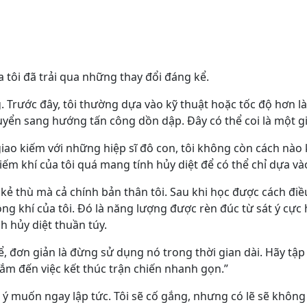
a tôi đã trải qua những thay đổi đáng kể.
ng. Trước đây, tôi thường dựa vào kỹ thuật hoặc tốc độ hơn 
uyển sang hướng tấn công dồn dập. Đây có thể coi là một g
i giao kiếm với những hiệp sĩ đô con, tôi không còn cách nào
ếm khí của tôi quá mang tính hủy diệt để có thể chỉ dựa và
 kẻ thù mà cả chính bản thân tôi. Sau khi học được cách đi
ng khí của tôi. Đó là năng lượng được rèn đúc từ sát ý c
h hủy diệt thuần túy.
 đơn giản là đừng sử dụng nó trong thời gian dài. Hãy tập
hắm đến việc kết thúc trận chiến nhanh gọn.”
o ý muốn ngay lập tức. Tôi sẽ cố gắng, nhưng có lẽ sẽ không