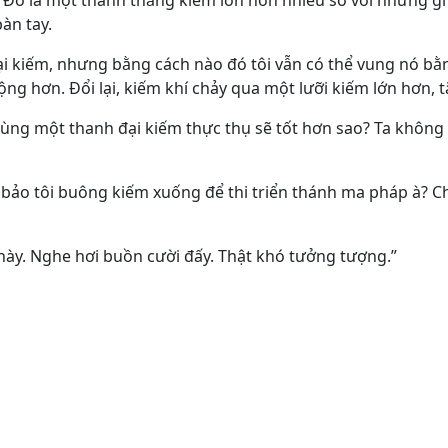
 Đó là một thanh thẳng kiếm lớn hơn nhiều so với những gì
àn tay.
đại kiếm, nhưng bằng cách nào đó tôi vẫn có thể vung nó bằn
ộng hơn. Đổi lại, kiếm khí chảy qua một lưỡi kiếm lớn hơn,
ùng một thanh đại kiếm thực thụ sẽ tốt hơn sao? Ta không 
bảo tôi buông kiếm xuống để thi triển thánh ma pháp à? Chắ
o này. Nghe hơi buồn cười đấy. Thật khó tưởng tượng.”