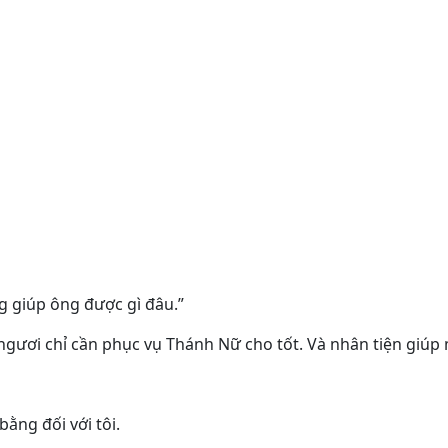
g giúp ông được gì đâu.”
ại, ngươi chỉ cần phục vụ Thánh Nữ cho tốt. Và nhân tiện gi
bằng đối với tôi.