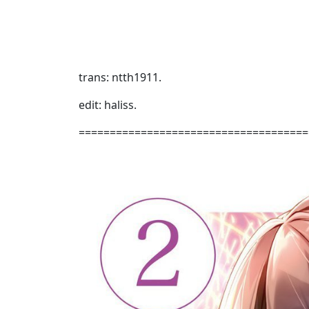
trans: ntth1911.
edit: haliss.
=====================================