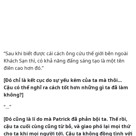
“Sau khi biết được cái cách ông cứu thế giới bên ngoài
Khách Sạn thì, có khả năng đấng sáng tạo là một tên
điên cao hơn đó.”
[Đó chỉ là kết cục do sự yếu kém của ta mà thôi…
Cậu có thể nghĩ ra cách tốt hơn những gì ta đã làm
không?]
“…”
[Đó cũng là lí do mà Patrick đã phản bội ta. Thế rồi,
cậu ta cuối cùng cũng từ bỏ, và giao phó lại mọi thứ
cho ta khi mọi người tới. Cậu ta không đồng tình với