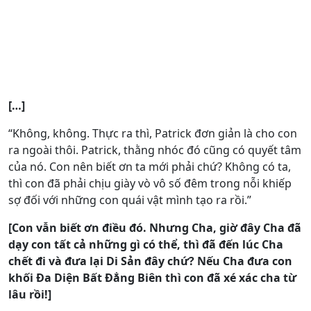
[…]
“Không, không. Thực ra thì, Patrick đơn giản là cho con
ra ngoài thôi. Patrick, thằng nhóc đó cũng có quyết tâm
của nó. Con nên biết ơn ta mới phải chứ? Không có ta,
thì con đã phải chịu giày vò vô số đêm trong nỗi khiếp
sợ đối với những con quái vật mình tạo ra rồi.”
[Con vẫn biết ơn điều đó. Nhưng Cha, giờ đây Cha đã
dạy con tất cả những gì có thể, thì đã đến lúc Cha
chết đi và đưa lại Di Sản đây chứ? Nếu Cha đưa con
khối Đa Diện Bất Đẳng Biên thì con đã xé xác cha từ
lâu rồi!]