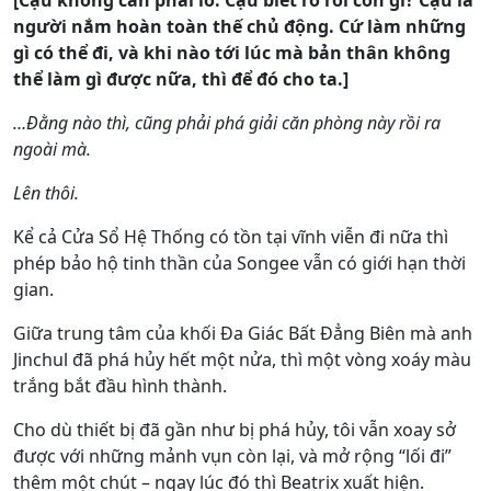
[Cậu không cần phải lo. Cậu biết rõ rồi còn gì? Cậu là
người nắm hoàn toàn thế chủ động. Cứ làm những
gì có thể đi, và khi nào tới lúc mà bản thân không
thể làm gì được nữa, thì để đó cho ta.]
…Đằng nào thì, cũng phải phá giải căn phòng này rồi ra
ngoài mà.
Lên thôi.
Kể cả Cửa Sổ Hệ Thống có tồn tại vĩnh viễn đi nữa thì
phép bảo hộ tinh thần của Songee vẫn có giới hạn thời
gian.
Giữa trung tâm của khối Đa Giác Bất Đẳng Biên mà anh
Jinchul đã phá hủy hết một nửa, thì một vòng xoáy màu
trắng bắt đầu hình thành.
Cho dù thiết bị đã gần như bị phá hủy, tôi vẫn xoay sở
được với những mảnh vụn còn lại, và mở rộng “lối đi”
thêm một chút – ngay lúc đó thì Beatrix xuất hiện.