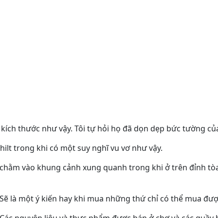
 kích thước như vậy. Tôi tự hỏi họ đã dọn dẹp bức tường c
ilt trong khi có một suy nghĩ vu vơ như vậy.
chằm vào khung cảnh xung quanh trong khi ở trên đỉnh tòa 
 Sẽ là một ý kiến hay khi mua những thứ chỉ có thể mua đượ