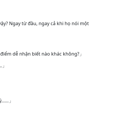
 vậy? Ngay từ đầu, ngay cả khi họ nói một
ặc điểm dễ nhận biết nào khác không?」
..」
 lý……」