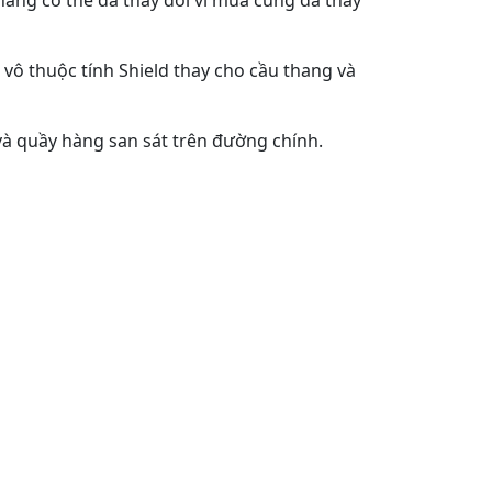
hàng có thể đã thay đổi vì mùa cũng đã thay
 vô thuộc tính Shield thay cho cầu thang và
và quầy hàng san sát trên đường chính.