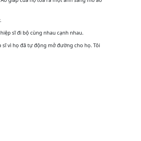
ố. Áo giáp của họ tỏa ra một ánh sáng mờ ảo
.
m hiệp sĩ đi bộ cùng nhau cạnh nhau.
sĩ vì họ đã tự động mở đường cho họ. Tôi