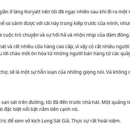
 giãn ở làng Koryatt nên tôi đã ngạc nhiên sau khi đi ra một
 so sánh được với cái này trong kiếp trước của mình, nhưng
he cuộc trò chuyện và sự hối hả và nhộn nhịp của đám đông.
 hát và rất nhiều cửa hàng cao cấp, vì vậy có rất nhiều ngư
iều lời chào mời ôn hòa từ những người bán hàng từ các qu
, sẽ là một sự hỗn loạn của những giọng nói. Và không có 
ng san sát trên đường, tôi đã đến trước nhà hát. Một quảng 
t đặc biệt nổi bật nằm bên cạnh nó.
ric để xem vở kịch Long Sát Giả. Thực sự rất hoài niệm.