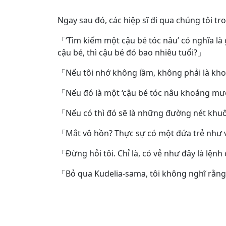
Ngay sau đó, các hiệp sĩ đi qua chúng tôi tr
「‘Tìm kiếm một cậu bé tóc nâu’ có nghĩa là 
cậu bé, thì cậu bé đó bao nhiêu tuổi?」
「Nếu tôi nhớ không lầm, không phải là kh
「Nếu đó là một ‘cậu bé tóc nâu khoảng mười
「Nếu có thì đó sẽ là những đường nét khuôn
「Mắt vô hồn? Thực sự có một đứa trẻ như 
「Đừng hỏi tôi. Chỉ là, có vẻ như đây là lện
「Bỏ qua Kudelia-sama, tôi không nghĩ rằng 