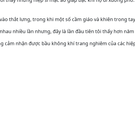
, tôi thấy những hiệp sĩ mặc áo giáp bạc khi họ đi xuống ph
o thắt lưng, trong khi một số cầm giáo và khiên trong tay
h nhau nhiều lần nhưng, đây là lần đầu tiên tôi thấy hơn nă
ng cảm nhận được bầu không khí trang nghiêm của các hiệp 