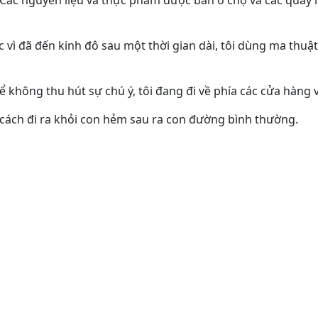
 Các nguyên liệu và thực phẩm được bán ở chợ và các quầy 
 vì đã đến kinh đô sau một thời gian dài, tôi dùng ma thuật
 không thu hút sự chú ý, tôi đang đi về phía các cửa hàng 
 cách đi ra khỏi con hẻm sau ra con đường bình thường.