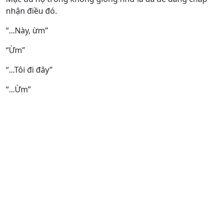
nhận điều đó.
“...Này, ừm”
“Ừm”
“...Tôi đi đây”
“...Ừm”