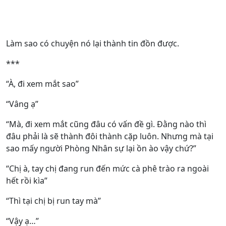
Làm sao có chuyện nó lại thành tin đồn được.
***
“À, đi xem mắt sao”
“Vâng ạ”
“Mà, đi xem mắt cũng đâu có vấn đề gì. Đằng nào thì
đâu phải là sẽ thành đôi thành cặp luôn. Nhưng mà tại
sao mấy người Phòng Nhân sự lại ồn ào vậy chứ?”
“Chị à, tay chị đang run đến mức cà phê trào ra ngoài
hết rồi kìa”
“Thì tại chị bị run tay mà”
“Vậy ạ…”