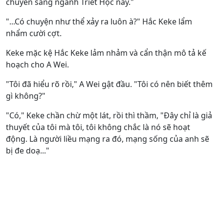
chuyển sang ngành Triết Học này."
"...Có chuyện như thể xảy ra luôn à?" Hắc Keke lẩm
nhẩm cười cợt.
Keke mặc kệ Hắc Keke lảm nhảm và cẩn thận mô tả kế
hoạch cho A Wei.
"Tôi đã hiểu rõ rồi," A Wei gật đầu. "Tôi có nên biết thêm
gì không?"
"Có," Keke chần chừ một lát, rồi thì thầm, "Đây chỉ là giả
thuyết của tôi mà tôi, tôi không chắc là nó sẽ hoạt
động. Là người liều mạng ra đó, mạng sống của anh sẽ
bị đe doạ..."