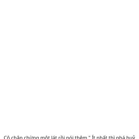
Cô chập chừng một lát rồi nói thêm," Ít nhất thì phá huỷ