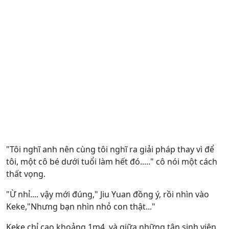
"Tôi nghĩ anh nên cùng tôi nghĩ ra giải pháp thay vì để
tôi, một cô bé dưới tuổi làm hết đó....." cô nói một cách
thất vọng.
"Ừ nhỉ.... vậy mới đúng," Jiu Yuan đồng ý, rồi nhìn vào
Keke,"Nhưng bạn nhìn nhỏ con thật..."
Keke chỉ cao khoảng 1m4, và giữa những tân sinh viên