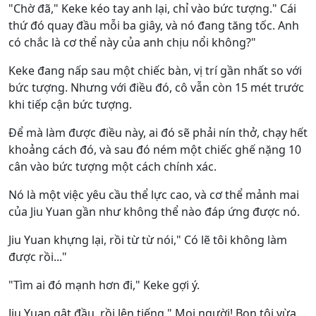
"Chờ đã," Keke kéo tay anh lại, chỉ vào bức tượng." Cái
thứ đó quay đầu mỗi ba giây, và nó đang tăng tốc. Anh
có chắc là cơ thể này của anh chịu nổi không?"
Keke đang nấp sau một chiếc bàn, vị trí gần nhất so với
bức tượng. Nhưng với điều đó, cô vẫn còn 15 mét trước
khi tiếp cận bức tượng.
Để mà làm được điều này, ai đó sẽ phải nín thở, chạy hết
khoảng cách đó, và sau đó ném một chiếc ghế nặng 10
cân vào bức tượng một cách chính xác.
Nó là một việc yêu cầu thể lực cao, và cơ thể mảnh mai
của Jiu Yuan gần như không thể nào đáp ứng được nó.
Jiu Yuan khựng lại, rồi từ từ nói," Có lẽ tôi không làm
được rồi..."
"Tìm ai đó mạnh hơn đi," Keke gợi ý.
Jiu Yuan gật đầu, rồi lên tiếng," Mọi người! Bọn tôi vừa