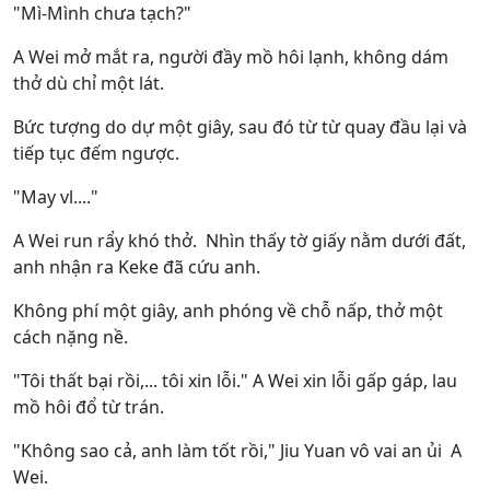
"Mì-Mình chưa tạch?"
A Wei mở mắt ra, người đầy mồ hôi lạnh, không dám
thở dù chỉ một lát.
Bức tượng do dự một giây, sau đó từ từ quay đầu lại và
tiếp tục đếm ngược.
"May vl...."
A Wei run rẩy khó thở. Nhìn thấy tờ giấy nằm dưới đất,
anh nhận ra Keke đã cứu anh.
Không phí một giây, anh phóng về chỗ nấp, thở một
cách nặng nề.
"Tôi thất bại rồi,... tôi xin lỗi." A Wei xin lỗi gấp gáp, lau
mồ hôi đổ từ trán.
"Không sao cả, anh làm tốt rồi," Jiu Yuan vô vai an ủi A
Wei.