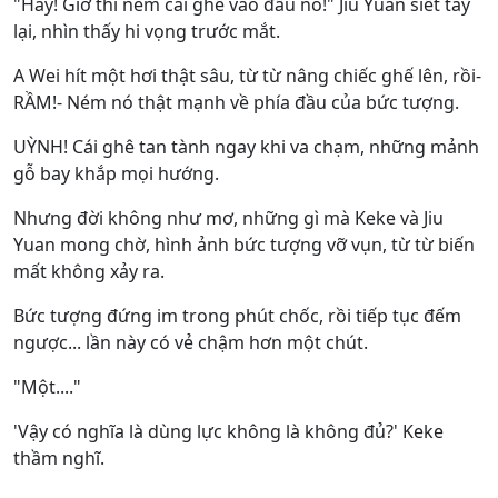
"Hay! Giờ thì ném cái ghế vào đầu nó!" Jiu Yuan siết tay
lại, nhìn thấy hi vọng trước mắt.
A Wei hít một hơi thật sâu, từ từ nâng chiếc ghế lên, rồi-
RẦM!- Ném nó thật mạnh về phía đầu của bức tượng.
UỲNH! Cái ghê tan tành ngay khi va chạm, những mảnh
gỗ bay khắp mọi hướng.
Nhưng đời không như mơ, những gì mà Keke và Jiu
Yuan mong chờ, hình ảnh bức tượng vỡ vụn, từ từ biến
mất không xảy ra.
Bức tượng đứng im trong phút chốc, rồi tiếp tục đếm
ngược... lần này có vẻ chậm hơn một chút.
"Một...."
'Vậy có nghĩa là dùng lực không là không đủ?' Keke
thầm nghĩ.