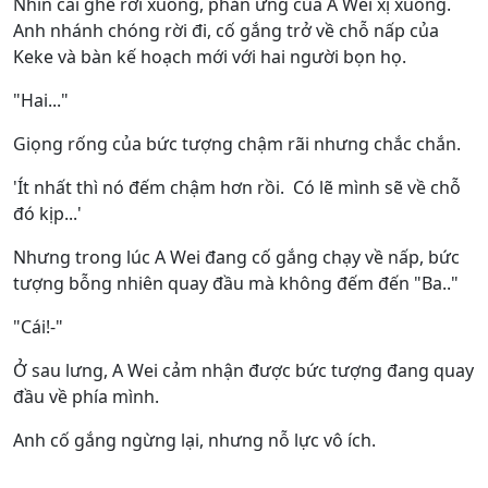
Nhìn cái ghế rơi xuống, phản ứng của A Wei xị xuống.
Anh nhánh chóng rời đi, cố gắng trở về chỗ nấp của
Keke và bàn kế hoạch mới với hai người bọn họ.
"Hai..."
Giọng rống của bức tượng chậm rãi nhưng chắc chắn.
'Ít nhất thì nó đếm chậm hơn rồi. Có lẽ mình sẽ về chỗ
đó kịp...'
Nhưng trong lúc A Wei đang cố gắng chạy về nấp, bức
tượng bỗng nhiên quay đầu mà không đếm đến "Ba.."
"Cái!-"
Ở sau lưng, A Wei cảm nhận được bức tượng đang quay
đầu về phía mình.
Anh cố gắng ngừng lại, nhưng nỗ lực vô ích.