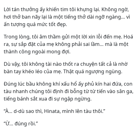
Lời tán thưởng ấy khiến tim tôi khựng lại. Không ngờ,
hơi thở ban nãy lại là một tiếng thở dài ngỡ ngàng… vì
ấn tượng quá mức tốt đẹp.
Trong lòng, tôi âm thầm gửi một lời xin lỗi đến mẹ. Hoá
ra, sự sắp đặt của mẹ không phải sai lầm… mà là một
thành công ngoài mong đợi.
Dù vậy, tôi không tài nào thốt ra chuyện tất cả là nhờ
bàn tay khéo léo của mẹ. Thật quá ngượng ngùng.
Đúng lúc bầu không khí xấu hổ ấy phủ kín hai đứa, con
tàu nhanh chúng tôi định đi bỗng từ từ tiến vào sân ga,
tiếng bánh sắt xua đi sự ngập ngừng.
“À… d-dù sao thì, Hinata, mình lên tàu thôi.”
“Ừ… đúng rồi.”