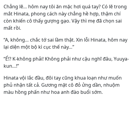
Chẳng lẽ… hôm nay tôi ăn mặc hơi quá tay? Có lẽ trong
mắt Hinata, phong cách này chẳng hề hợp, thậm chí
còn khiến cô thấy gượng gạo. Vậy thì mẹ đã chọn sai
mất rồi.
“A, không… chắc tớ sai lầm thật. Xin lỗi Hinata, hôm nay
lại diện một bộ kì cục thế này…”
“Ể!? K-không phải! Không phải như cậu nghĩ đâu, Yuuya-
kun…!”
Hinata vội lắc đầu, đôi tay cũng khua loạn như muốn
phủ nhận tất cả. Gương mặt cô đỏ ửng dần, nhuộm
màu hồng phấn như hoa anh đào buổi sớm.