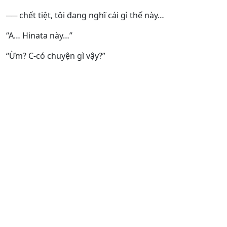
── chết tiệt, tôi đang nghĩ cái gì thế này…
“A… Hinata này…”
“Ừm? C-có chuyện gì vậy?”