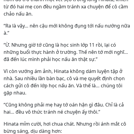
từ đó hai mẹ con đều ngầm tránh xa chuyện để cô cầm
chảo nấu ăn.
“Ra là vậy… nên cậu mới không đụng tới nấu nướng nữa
à.”
“Ừ. Nhưng giờ tớ cũng là học sinh lớp 11 rồi, lại có
những buổi thực hành ở trường. Thế nên tớ mới nghĩ…
đã đến lúc mình phải học nấu ăn thật sự.”
Vì còn vướng ám ảnh, Hinata không dám luyện tập ở
nhà. Sau nhiều lần bàn bạc, cô và mẹ quyết định chọn
cách gửi cô đến lớp học nấu ăn. Và thế là… chúng tôi
gặp nhau.
“Cũng không phải mẹ hay tớ oán hận gì đâu. Chỉ là cả
hai… đều vô thức tránh né chuyện ấy thôi.”
Hinata mỉm cười, hơi chua chát. Nhưng rồi ánh mắt cô
bừng sáng, dịu dàng hơn: