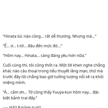
“Hinata lúc nào cũng… rất dễ thương. Nhưng mà…”
“Ể… ơ… t-tớ… đâu đến mức đó…”
“Hôm nay… Hinata… càng đáng yêu hơn nữa.”
Cuối cùng thì, tôi cũng thốt ra. Một lời khen nghe chẳng
khác nào câu thoại trong tiểu thuyết lãng mạn, thứ mà
trước đây tôi chẳng bao giờ tưởng tượng nổi sẽ ra khỏi
miệng mình.
“Á… cảm ơn… Tớ cũng thấy Yuuya-kun hôm nay… đặc
biệt bảnh trai đấy.”
── Hả!? B-bảnh trai!?