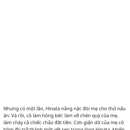
Nhưng có một lần, Hinata nằng nặc đòi mẹ cho thử nấu
ăn. Và rồi, cô làm hỏng bét: làm vỡ chén quý của mẹ,
làm cháy cả chiếc chảo đắt tiền. Cơn giận dữ của mẹ cô
hôm đó trở thành một vết sẹo trong lòng Hinata, khiến