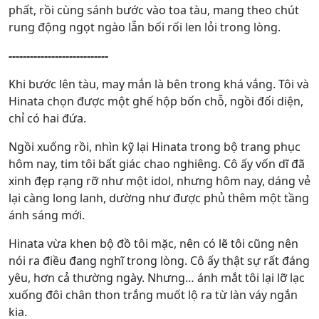
phất, rồi cùng sánh bước vào toa tàu, mang theo chút
rung động ngọt ngào lẫn bối rối len lỏi trong lòng.
----------------------------
Khi bước lên tàu, may mắn là bên trong khá vắng. Tôi và
Hinata chọn được một ghế hộp bốn chỗ, ngồi đối diện,
chỉ có hai đứa.
Ngồi xuống rồi, nhìn kỹ lại Hinata trong bộ trang phục
hôm nay, tim tôi bất giác chao nghiêng. Cô ấy vốn dĩ đã
xinh đẹp rạng rỡ như một idol, nhưng hôm nay, dáng vẻ
lại càng long lanh, dường như được phủ thêm một tầng
ánh sáng mới.
Hinata vừa khen bộ đồ tôi mặc, nên có lẽ tôi cũng nên
nói ra điều đang nghĩ trong lòng. Cô ấy thật sự rất đáng
yêu, hơn cả thường ngày. Nhưng… ánh mắt tôi lại lỡ lạc
xuống đôi chân thon trắng muốt lộ ra từ làn váy ngắn
kia.