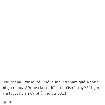
“Ngược lại… xin lỗi cậu mới đúng! Tớ chậm quá, không
nhận ra ngay! Yuuya-kun… tớ… tớ thấy rất tuyệt! Thậm
chí tuyệt đến mức phải thở dài cơ…!”
“Ể…?”