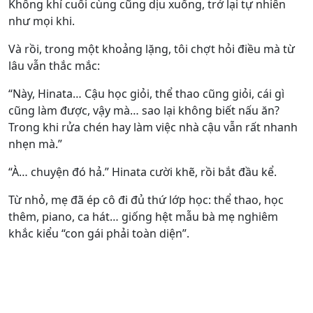
Không khí cuối cùng cũng dịu xuống, trở lại tự nhiên
như mọi khi.
Và rồi, trong một khoảng lặng, tôi chợt hỏi điều mà từ
lâu vẫn thắc mắc:
“Này, Hinata… Cậu học giỏi, thể thao cũng giỏi, cái gì
cũng làm được, vậy mà… sao lại không biết nấu ăn?
Trong khi rửa chén hay làm việc nhà cậu vẫn rất nhanh
nhẹn mà.”
“À… chuyện đó hả.” Hinata cười khẽ, rồi bắt đầu kể.
Từ nhỏ, mẹ đã ép cô đi đủ thứ lớp học: thể thao, học
thêm, piano, ca hát… giống hệt mẫu bà mẹ nghiêm
khắc kiểu “con gái phải toàn diện”.