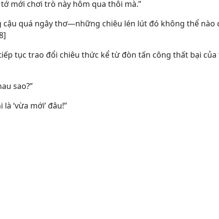
 tớ mới chơi trò này hôm qua thôi mà.”
cậu quá ngây thơ—những chiêu lén lút đó không thể nào q
8]
ếp tục trao đổi chiêu thức kể từ đòn tấn công thất bại của t
hau sao?”
 là ‘vừa mới’ đâu!”