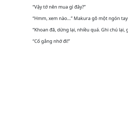
“Vậy tớ nên mua gì đây?”
“Hmm, xem nào…” Makura gõ một ngón tay l
“Khoan đã, dừng lại, nhiều quá. Ghi chú lại, gh
“Cố gắng nhớ đi!”