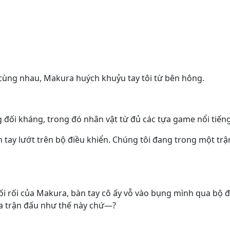
cùng nhau, Makura huých khuỷu tay tôi từ bên hông.
 đối kháng, trong đó nhân vật từ đủ các tựa game nổi tiếng
tay lướt trên bộ điều khiển. Chúng tôi đang trong một trận 
ối rối của Makura, bàn tay cô ấy vỗ vào bụng mình qua bộ đồ
iữa trận đấu như thế này chứ—?