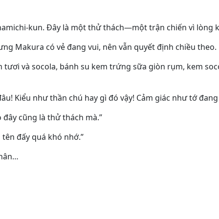
michi-kun. Đây là một thử thách—một trận chiến vì lòng k
nhưng Makura có vẻ đang vui, nên vẫn quyết định chiều theo.
 tươi và socola, bánh su kem trứng sữa giòn rụm, kem soc
đâu! Kiểu như thần chú hay gì đó vậy! Cảm giác như tớ đang 
ao đây cũng là thử thách mà.”
tên đấy quá khó nhớ.”
thân…