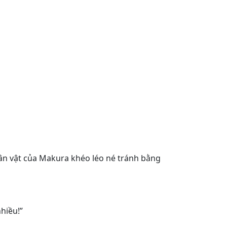
n vật của Makura khéo léo né tránh bằng
hiều!”