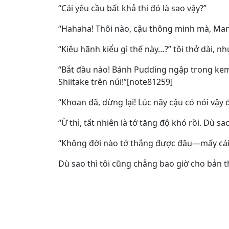
“Cái yêu cầu bất khả thi đó là sao vậy?”
“Hahaha! Thôi nào, cậu thông minh mà, Mana
“Kiêu hãnh kiểu gì thế này…?” tôi thở dài, 
“Bắt đầu nào! Bánh Pudding ngập trong kem
Shiitake trên núi!”[note81259]
“Khoan đã, dừng lại! Lúc nãy cậu có nói vậy 
“Ừ thì, tất nhiên là tớ tăng độ khó rồi. Dù s
“Không đời nào tớ thắng được đâu—mấy cái 
Dù sao thì tôi cũng chẳng bao giờ cho bản 