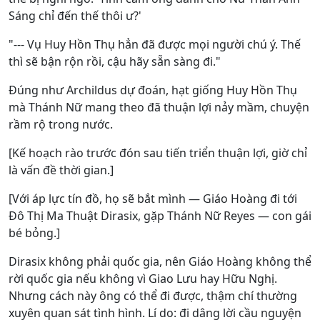
Sáng chỉ đến thế thôi ư?'
"--- Vụ Huy Hồn Thụ hẳn đã được mọi người chú ý. Thế
thì sẽ bận rộn rồi, cậu hãy sẵn sàng đi."
Đúng như Archildus dự đoán, hạt giống Huy Hồn Thụ
mà Thánh Nữ mang theo đã thuận lợi nảy mầm, chuyện
rầm rộ trong nước.
[Kế hoạch rào trước đón sau tiến triển thuận lợi, giờ chỉ
là vấn đề thời gian.]
[Với áp lực tín đồ, họ sẽ bắt mình — Giáo Hoàng đi tới
Đô Thị Ma Thuật Dirasix, gặp Thánh Nữ Reyes — con gái
bé bỏng.]
Dirasix không phải quốc gia, nên Giáo Hoàng không thể
rời quốc gia nếu không vì Giao Lưu hay Hữu Nghị.
Nhưng cách này ông có thể đi được, thậm chí thường
xuyên quan sát tình hình. Lí do: đi dâng lời cầu nguyện