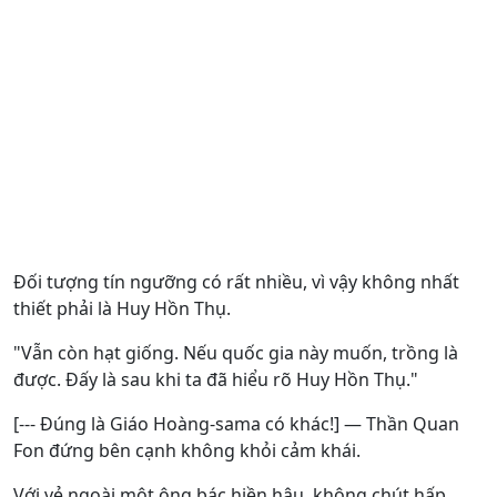
Đối tượng tín ngưỡng có rất nhiều, vì vậy không nhất
thiết phải là Huy Hồn Thụ.
"Vẫn còn hạt giống. Nếu quốc gia này muốn, trồng là
được. Đấy là sau khi ta đã hiểu rõ Huy Hồn Thụ."
[--- Đúng là Giáo Hoàng-sama có khác!] — Thần Quan
Fon đứng bên cạnh không khỏi cảm khái.
Với vẻ ngoài một ông bác hiền hậu, không chút hấp