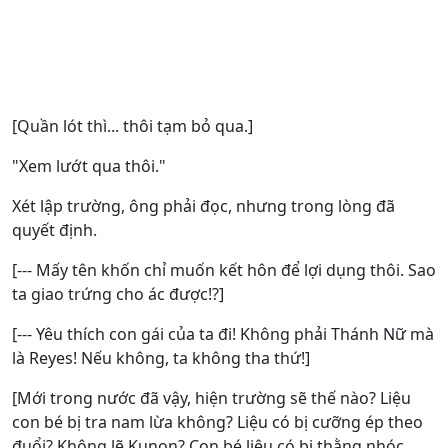
[Quần lót thì... thôi tạm bỏ qua.]
"Xem lướt qua thôi."
Xét lập trường, ông phải đọc, nhưng trong lòng đã
quyết định.
[--- Mấy tên khốn chỉ muốn kết hôn để lợi dụng thôi. Sao
ta giao trứng cho ác được!?]
[--- Yêu thích con gái của ta đi! Không phải Thánh Nữ mà
là Reyes! Nếu không, ta không tha thứ!]
[Mới trong nước đã vậy, hiện trường sẽ thế nào? Liệu
con bé bị tra nam lừa không? Liệu có bị cưỡng ép theo
đuổi? Không lẽ Kunon? Con bé liệu có bị thằng nhóc