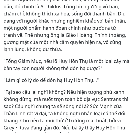
dẫn, đó chính là Archildus. Lòng tín ngưỡng vô hạn,
chăm chỉ, không thích xa hoa, sống đời thanh bần. Dịu
dàng với người khác nhưng nghiêm khắc với bản thân,
một người phẩm hạnh đoan chính như bước ra từ
tranh vẽ. Thế nhưng ông là Giáo Hoàng. Thỉnh thoảng,
gương mặt của một nhà cầm quyền hiện ra, vô cùng
lạnh lùng, không dư thừa.
"Tổng Giám Mục, nếu lỡ Huy Hồn Thụ là một loại cây mà
bàn tay con người không thể đốn hạ được?"
"Làm gì có lý do để đốn hạ Huy Hồn Thụ..."
"Tại sao cậu lại nghĩ không? Nếu hiện tượng phủ xanh
không dừng, mà nuốt trọn toàn bộ địa vực Sentrans thì
sao? Cậu nghĩ chúng ta sẽ sống nổi à? Sức Mạnh của
Thần Linh rất vĩ đại, ta không nghĩ nhân loại có thể đối
kháng. Cho nên ta mới thử ở trường ma thuật, bởi vì
Grey • Ruva đang gần đó. Nếu bà ấy thấy Huy Hồn Thụ