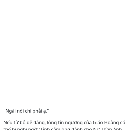
"Ngài nói chí phải ạ."
Nếu từ bỏ dễ dàng, lòng tín ngưỡng của Giáo Hoàng có
thể bị nghi ngờ: 'Tình cảm ông dành cho Nữ Thần Ánh