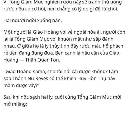
Vị Tổng Giám Mục nghiện rượu này sẽ tranh thủ uống
rượu nếu có cơ hội, nên chẳng có lý do gì để từ chối.
Hai người ngồi xuống bàn.
Một người là Giáo Hoàng với vẻ ngoài hòa ái, người còn
lại là Tổng Giám Mục với khuôn mặt như sắp đánh
nhau. Ở giữa họ là ly thủy tinh đầy rượu màu hổ phách
rẻ tiền đang đung đưa. Bên cạnh là hầu cận của Giáo
Hoàng — Thần Quan Fon.
"Giáo Hoàng-sama, cho tôi hỏi cái được không? Làm
sao Thánh Nữ Reyes có thể khiến Huy Hồn Thụ nảy
mầm được vậy?"
Sau khi nốc sạch hai ly, cuối cùng Tổng Giám Mục mới
mở miệng: