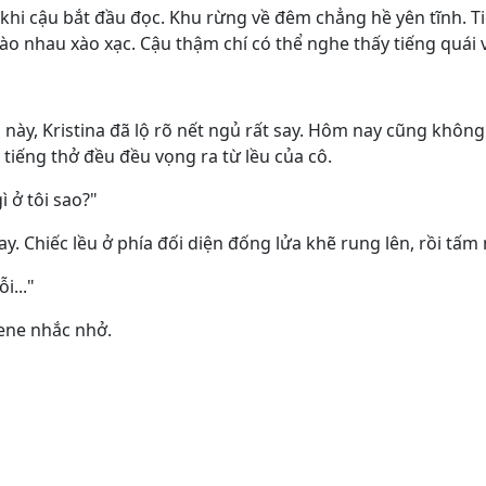
 khi cậu bắt đầu đọc. Khu rừng về đêm chẳng hề yên tĩnh. T
vào nhau xào xạc. Cậu thậm chí có thể nghe thấy tiếng quái 
 này, Kristina đã lộ rõ nết ngủ rất say. Hôm nay cũng không
 tiếng thở đều đều vọng ra từ lều của cô.
ì ở tôi sao?"
y. Chiếc lều ở phía đối diện đống lửa khẽ rung lên, rồi tấm
i..."
gene nhắc nhở.