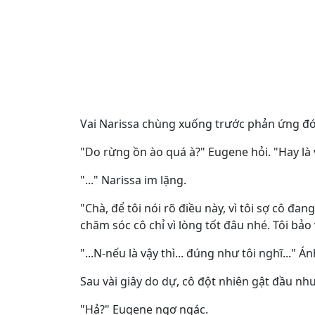
Vai Narissa chùng xuống trước phản ứng đó.
"Do rừng ồn ào quá à?" Eugene hỏi. "Hay là
"..." Narissa im lặng.
"Chà, để tôi nói rõ điều này, vì tôi sợ cô đ
chăm sóc cô chỉ vì lòng tốt đâu nhé. Tôi bảo
"...N-nếu là vậy thì... đúng như tôi nghĩ...
Sau vài giây do dự, cô đột nhiên gật đầu như
"Hả?" Eugene ngơ ngác.