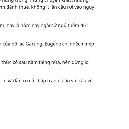
tùy hứng trong những chuyện khác, nhưng
ính đánh thuê, không ít lần cậu rơi vào nguy
ắm, hay là hôm nay ngài cứ ngủ thêm đi?"
nh của bộ lạc Garung. Eugene chỉ nhếch mép
h thức cô sau năm tiếng nữa, nên đừng lo
có vài lần cô cố chấp tranh luận với cậu về