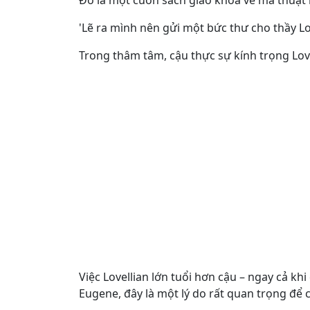
Đó là một cuốn sách giáo khoa về ma thuật m
'Lẽ ra mình nên gửi một bức thư cho thầy Lov
Trong thâm tâm, cậu thực sự kính trọng Lov
Việc Lovellian lớn tuổi hơn cậu – ngay cả kh
Eugene, đây là một lý do rất quan trọng để c