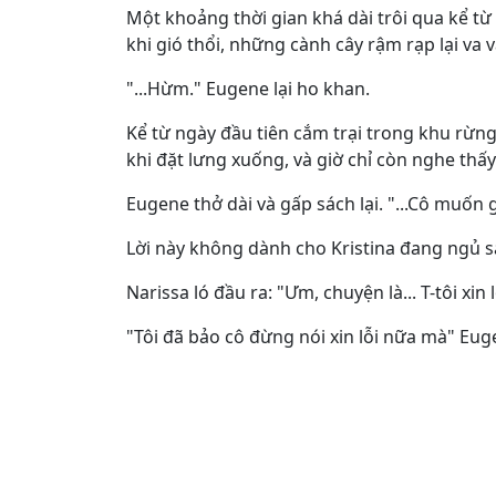
Một khoảng thời gian khá dài trôi qua kể từ
khi gió thổi, những cành cây rậm rạp lại va 
"...Hừm." Eugene lại ho khan.
Kể từ ngày đầu tiên cắm trại trong khu rừng
khi đặt lưng xuống, và giờ chỉ còn nghe thấy
Eugene thở dài và gấp sách lại. "...Cô muốn g
Lời này không dành cho Kristina đang ngủ sa
Narissa ló đầu ra: "Ưm, chuyện là... T-tôi xin lỗ
"Tôi đã bảo cô đừng nói xin lỗi nữa mà" Eu