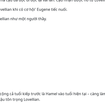
à cậu đã đọc đi đọc lại vài lần. Cậu nhận được nó từ Lovell
ellian khi có cơ hội' Eugene tiếc nuối.
ellian như một người thầy.
i cộng cả tuổi kiếp trước là Hamel vào tuổi hiện tại – càng l
ậu tôn trọng Lovellian.