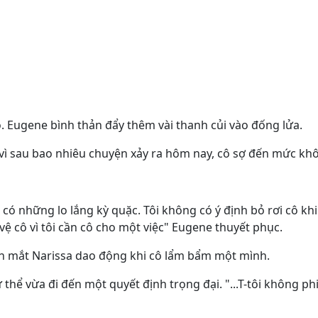
 Eugene bình thản đẩy thêm vài thanh củi vào đống lửa.
 vì sau bao nhiêu chuyện xảy ra hôm nay, cô sợ đến mức k
ang có những lo lắng kỳ quặc. Tôi không có ý định bỏ rơi cô 
 vệ cô vì tôi cần cô cho một việc" Eugene thuyết phục.
" Ánh mắt Narissa dao động khi cô lẩm bẩm một mình.
 thể vừa đi đến một quyết định trọng đại. "...T-tôi không ph