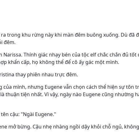
ảy ra trong khu rừng này khi màn đêm buông xuống. Dù đã
ỗi đêm.
êm Narissa. Thính giác nhạy bén của tộc elf chắc chắn đủ tố
ợp khẩn cấp, họ không thể để cô ấy gác một mình.
Kristina thay phiên nhau trực đêm.
ng của mình, nhưng Eugene vẫn chọn cách thể hiện sự tôn t
 là thuận tiện nhất. Vì vậy, ngày nào Eugene cũng nhường h
 tên cậu: "Ngài Eugene."
ene mở bừng. Cậu nhẹ nhàng ngồi dậy khỏi chỗ ngủ, không 