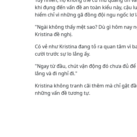
Tuy nhiên, họ không thể cứ mù quáng tin v
khi đụng đến vấn đề an toàn kiểu này, cậu lu
hiểm chỉ vì những gã đồng đội ngu ngốc lơ l
"Ngài không thấy mệt sao? Dù gì hôm nay ng
Kristina đề nghị.
Có vẻ như Kristina đang tỏ ra quan tâm vì 
cười trước sự lo lắng ấy.
"Ngay từ đầu, chút vận động đó chưa đủ để 
lắng và đi nghỉ đi."
Kristina không tranh cãi thêm mà chỉ gật đầu
những vấn đề tương tự.