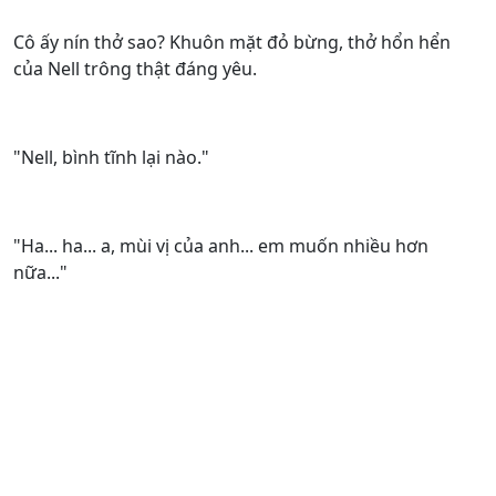
Cô ấy nín thở sao? Khuôn mặt đỏ bừng, thở hổn hển
của Nell trông thật đáng yêu.
"Nell, bình tĩnh lại nào."
"Ha... ha... a, mùi vị của anh... em muốn nhiều hơn
nữa..."