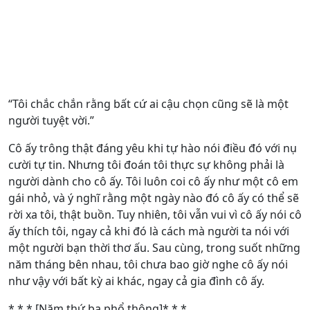
“Tôi chắc chắn rằng bất cứ ai cậu chọn cũng sẽ là một
người tuyệt vời.”
Cô ấy trông thật đáng yêu khi tự hào nói điều đó với nụ
cười tự tin. Nhưng tôi đoán tôi thực sự không phải là
người dành cho cô ấy. Tôi luôn coi cô ấy như một cô em
gái nhỏ, và ý nghĩ rằng một ngày nào đó cô ấy có thể sẽ
rời xa tôi, thật buồn. Tuy nhiên, tôi vẫn vui vì cô ấy nói cô
ấy thích tôi, ngay cả khi đó là cách mà người ta nói với
một người bạn thời thơ ấu. Sau cùng, trong suốt những
năm tháng bên nhau, tôi chưa bao giờ nghe cô ấy nói
như vậy với bất kỳ ai khác, ngay cả gia đình cô ấy.
* * * [Năm thứ ba phổ thông]* * *