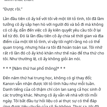
“Được rồi.”
Lần đầu tiên cô ấy kể với tôi về một lời tỏ tình, tôi đã lầm
tưởng cô ấy sắp hẹn hò với người đó và bỏ đi mà không
có cô ấy, dẫn đến việc cô ấy kiên quyết yêu cầu tôi ở lại
kể từ đó. Đó là lần đầu tiên cô ấy chia sẻ thời gian và địa
điểm của một lời tỏ tình, vì vậy tôi nghĩ rằng nó có thể
quan trọng, nhưng hóa ra tôi đã hoàn toàn sai. Tôi nhớ
rất rõ lần đó cô ấy khó khăn như thế nào để tha thứ cho
tôi. Như thường lệ, cô ấy không giỏi ăn nói.
* * * [Năm thứ hai phổ thông]* * *
Đến năm thứ hai trung học, không có gì thay đổi;
Kanon vẫn nhận được lời tỏ tình hầu như mỗi tuần.
Danh tiếng của cô thậm chí còn lan sang cả học sinh ở
các trường khác. Nhưng cô ấy vẫn về nhà với tôi mỗi
ngày. Tôi bắt đầu tự hỏi liệu có ai thực sự có thể đáp
ứng được tiêu chuẩn của cô ấy không. Thực ra, tôi đã