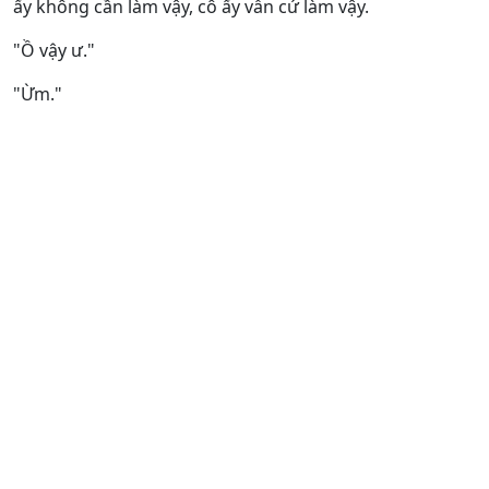
ấy không cần làm vậy, cô ấy vẫn cứ làm vậy.
"Ồ vậy ư."
"Ừm."