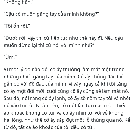
“Không hẳn.”
“Cậu có muốn găng tay của mình không?”
“Tôi ổn rồi.”
“Được rồi, vậy thì cứ tiếp tục như thế này đi. Nếu cậu
muốn dừng lại thì cứ nói với mình nhé?”
“Ừm.”
Vì một lý do nào đó, cô ấy thường làm mất một trong
những chiếc găng tay của mình. Cô ấy không đặc biệt
gắn bó với đồ đạc của mình, vì vậy ngay cả khi tôi tặng
cô ấy một đôi mới, cuối cùng cô ấy cũng sẽ làm mất nó.
Sau đó, nói rằng cô ấy lạnh, cô ấy sẽ nắm tay tôi và nhét
nó vào túi tôi. Nhân tiện, có một lần tôi mặc một chiếc
áo khoác không có túi, và cô ấy nhìn tôi với vẻ không
hài lòng, như thể cô ấy sắp đụt một lỗ thủng qua nó. Kể
từ đó, tất cả áo khoác của tôi đều có túi.