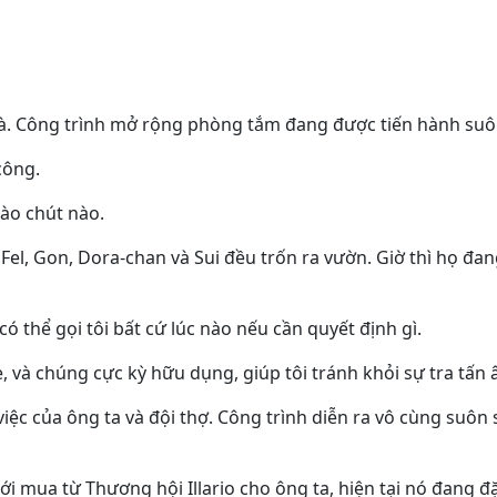
à. Công trình mở rộng phòng tắm đang được tiến hành suô
công.
 ào chút nào.
Fel, Gon, Dora-chan và Sui đều trốn ra vườn. Giờ thì họ đa
có thể gọi tôi bất cứ lúc nào nếu cần quyết định gì.
e, và chúng cực kỳ hữu dụng, giúp tôi tránh khỏi sự tra tấn
iệc của ông ta và đội thợ. Công trình diễn ra vô cùng suôn
i mua từ Thương hội Illario cho ông ta, hiện tại nó đang đ