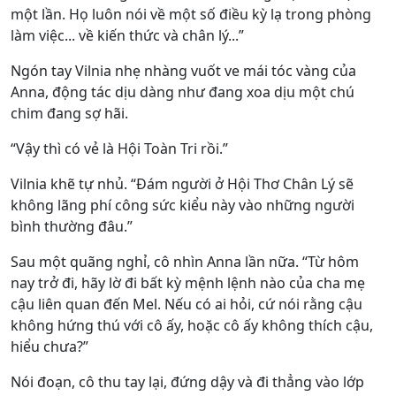
một lần. Họ luôn nói về một số điều kỳ lạ trong phòng
làm việc... về kiến thức và chân lý...”
Ngón tay Vilnia nhẹ nhàng vuốt ve mái tóc vàng của
Anna, động tác dịu dàng như đang xoa dịu một chú
chim đang sợ hãi.
“Vậy thì có vẻ là Hội Toàn Tri rồi.”
Vilnia khẽ tự nhủ. “Đám người ở Hội Thơ Chân Lý sẽ
không lãng phí công sức kiểu này vào những người
bình thường đâu.”
Sau một quãng nghỉ, cô nhìn Anna lần nữa. “Từ hôm
nay trở đi, hãy lờ đi bất kỳ mệnh lệnh nào của cha mẹ
cậu liên quan đến Mel. Nếu có ai hỏi, cứ nói rằng cậu
không hứng thú với cô ấy, hoặc cô ấy không thích cậu,
hiểu chưa?”
Nói đoạn, cô thu tay lại, đứng dậy và đi thẳng vào lớp