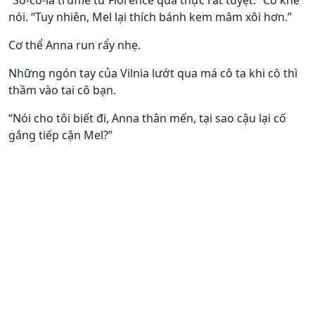
“Sô-cô-la truffle từ Florence quả thực rất tuyệt.” Cô khẽ
nói. “Tuy nhiên, Mel lại thích bánh kem mâm xôi hơn.”
Cơ thể Anna run rẩy nhẹ.
Những ngón tay của Vilnia lướt qua má cô ta khi cô thì
thầm vào tai cô bạn.
“Nói cho tôi biết đi, Anna thân mến, tại sao cậu lại cố
gắng tiếp cận Mel?”