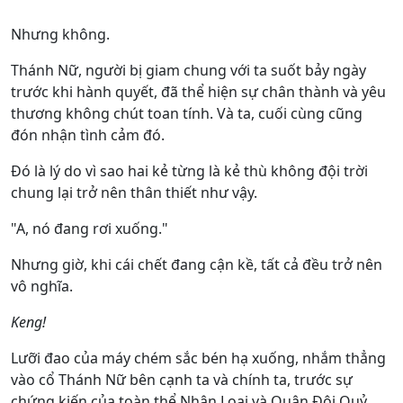
Nhưng không.
Thánh Nữ, người bị giam chung với ta suốt bảy ngày
trước khi hành quyết, đã thể hiện sự chân thành và yêu
thương không chút toan tính. Và ta, cuối cùng cũng
đón nhận tình cảm đó.
Đó là lý do vì sao hai kẻ từng là kẻ thù không đội trời
chung lại trở nên thân thiết như vậy.
"A, nó đang rơi xuống."
Nhưng giờ, khi cái chết đang cận kề, tất cả đều trở nên
vô nghĩa.
Keng!
Lưỡi đao của máy chém sắc bén hạ xuống, nhắm thẳng
vào cổ Thánh Nữ bên cạnh ta và chính ta, trước sự
chứng kiến của toàn thể Nhân Loại và Quân Đội Quỷ.