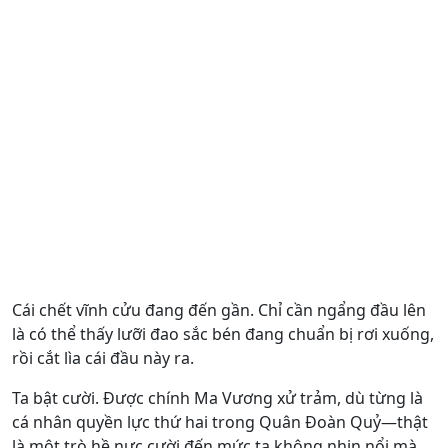
Cái chết vĩnh cửu đang đến gần. Chỉ cần ngẩng đầu lên
là có thể thấy lưỡi đao sắc bén đang chuẩn bị rơi xuống,
rồi cắt lìa cái đầu này ra.
Ta bật cười. Được chính Ma Vương xử trảm, dù từng là
cá nhân quyền lực thứ hai trong Quân Đoàn Quỷ—thật
là một trò hề nực cười đến mức ta không nhịn nổi mà