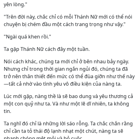
yên lòng."
"Trên đời này, chắc chỉ có mỗi Thánh Nữ mới có thể nói
chuyện bị chém đầu một cách trang trọng như vậy."
"Ngài quá khen rồi."
Ta gặp Thánh Nữ cách đây một tuần.
Nói cách khác, chúng ta mới chỉ ở bên nhau bảy ngày.
Nhưng chỉ trong thời gian ngắn ngủi đó, chúng ta đã
trở nên thân thiết đến mức có thể đùa giỡn như thế này
—tất cả nhờ vào tình yêu vô điều kiện của nàng ta.
Lúc mới gặp, nàng thề là sẽ bao dung và yêu thương cả
một con quỷ như ta. Và như một lẽ dĩ nhiên, ta không
tin.
Ta nghĩ đó chỉ là những lời sáo rỗng. Ta chắc chắn rằng
chỉ cần ta tỏ thái độ lạnh nhạt một chút, nàng ta sẽ
nhanh chóng mệt mỏi và bỏ cuộc.