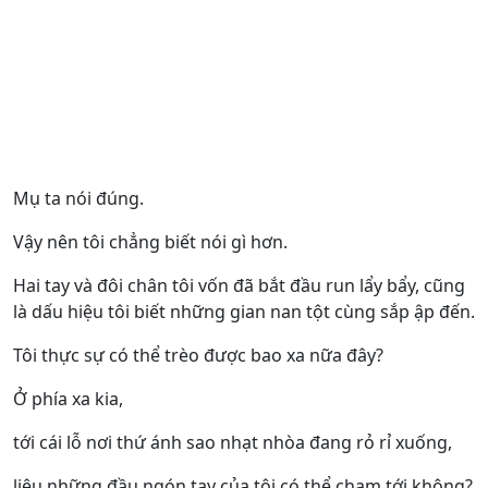
Mụ ta nói đúng.
Vậy nên tôi chẳng biết nói gì hơn.
Hai tay và đôi chân tôi vốn đã bắt đầu run lẩy bẩy, cũng
là dấu hiệu tôi biết những gian nan tột cùng sắp ập đến.
Tôi thực sự có thể trèo được bao xa nữa đây?
Ở phía xa kia,
tới cái lỗ nơi thứ ánh sao nhạt nhòa đang rỏ rỉ xuống,
liệu những đầu ngón tay của tôi có thể chạm tới không?