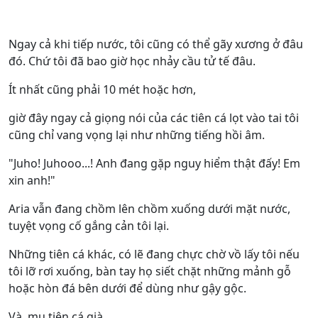
Ngay cả khi tiếp nước, tôi cũng có thể gãy xương ở đâu
đó. Chứ tôi đã bao giờ học nhảy cầu tử tế đâu.
Ít nhất cũng phải 10 mét hoặc hơn,
giờ đây ngay cả giọng nói của các tiên cá lọt vào tai tôi
cũng chỉ vang vọng lại như những tiếng hồi âm.
"Juho! Juhooo...! Anh đang gặp nguy hiểm thật đấy! Em
xin anh!"
Aria vẫn đang chồm lên chồm xuống dưới mặt nước,
tuyệt vọng cố gắng cản tôi lại.
Những tiên cá khác, có lẽ đang chực chờ vồ lấy tôi nếu
tôi lỡ rơi xuống, bàn tay họ siết chặt những mảnh gỗ
hoặc hòn đá bên dưới để dùng như gậy gộc.
Và, mụ tiên cá già,