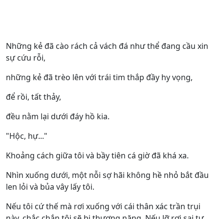
Những kẻ đã cào rách cả vách đá như thể đang cầu xin
sự cứu rỗi,
những kẻ đã trèo lên với trái tim thắp đầy hy vọng,
để rồi, tất thảy,
đều nằm lại dưới đáy hồ kia.
"Hộc, hự..."
Khoảng cách giữa tôi và bầy tiên cá giờ đã khá xa.
Nhìn xuống dưới, một nỗi sợ hãi không hề nhỏ bắt đầu
len lỏi và bủa vây lấy tôi.
Nếu tôi cứ thế mà rơi xuống với cái thân xác trần trụi
này, chắc chắn tôi sẽ bị thương nặng. Nếu lỡ rơi sai tư