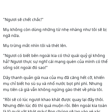
"Ngươi sẽ chết chắc!"
Mụ không còn dùng những từ nhẹ nhàng như tôi sẽ bị
ngã nữa.
Mụ trừng mắt nhìn tôi và thét lên.
"Ngươi có biết bên ngoài kia có thứ quái quỷ gì không
hả? Ngươi thực sự nghĩ cái mạng quèn của mình có thể
sống sót ngoài đó sao!"
Dây thanh quản già nua của mụ đã căng hết cỡ, khiến
mụ chỉ biết ho sù sụ và nhổ nước bọt phì phì. Nhưng
mụ tiên cá già vẫn không ngừng gào thét về phía tôi.
"Rồi sẽ có lúc ngươi khao khát được quay lại đây thôi.
Nhưng đến lúc đó thì quá muộn rồi. Bên ngoài kia toàn
là lũ quái vật khát máu! Bọn chúng sẽ lao vào xé xác