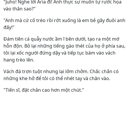
"Juho! Nghe lời Aria đi! Anh thực sự muốn tự rước họa
vào thân sao?"
"Anh mà cứ cố trèo rồi rớt xuống là em bẻ gãy đuôi anh
đấy!"
Đám tiên cá quẫy nước ầm ĩ bên dưới, tạo ra một mớ
hỗn độn. Bỏ lại những tiếng gào thét của họ ở phía sau,
tôi lại xốc người đứng dậy và tiếp tục bám vào vách
hang trèo lên.
Vách đá trơn tuột nhưng lại lởm chởm. Chắc chắn có
những khe hở để tôi có thể nhét tay và chân vào.
"Tiến sĩ, đặt chân cao hơn một chút."