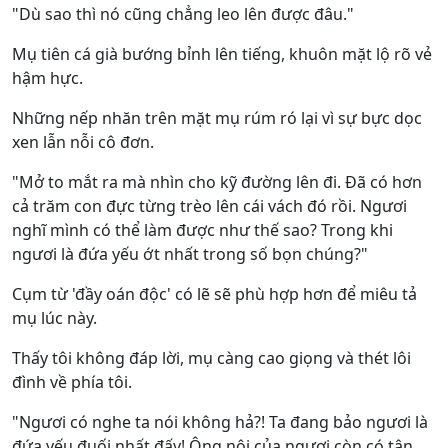
"Dù sao thì nó cũng chẳng leo lên được đâu."
Mụ tiên cá già bướng bỉnh lên tiếng, khuôn mặt lộ rõ vẻ
hậm hực.
Những nếp nhăn trên mặt mụ rúm ró lại vì sự bực dọc
xen lẫn nỗi cô đơn.
"Mở to mắt ra mà nhìn cho kỹ đường lên đi. Đã có hơn
cả trăm con đực từng trèo lên cái vách đó rồi. Ngươi
nghĩ mình có thể làm được như thế sao? Trong khi
ngươi là đứa yếu ớt nhất trong số bọn chúng?"
Cụm từ 'đầy oán độc' có lẽ sẽ phù hợp hơn để miêu tả
mụ lúc này.
Thấy tôi không đáp lời, mụ càng cao giọng và thét lôi
đình về phía tôi.
"Ngươi có nghe ta nói không hả?! Ta đang bảo ngươi là
đứa yếu đuối nhất đấy! Ông nội của ngươi còn có tận